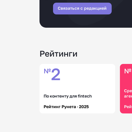
Связаться с редакцией
Рейтинги
2
№
№
Сре
По контенту для fintech
аге
Рейтинг Рунета · 2025
Рей