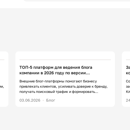
6
12 минут
679
ТОП-5 платформ для ведения блога
З
компании в 2026 году по версии
к
«Контентим»
д
Внешние блог-платформы помогают бизнесу
Со
ии,
привлекать клиентов, усиливать доверие к бренду,
за
получать поисковый трафик и формировать
Кл
то
экспертный статус там, где уже есть живая
по
03.06.2026
Блог
2
аудитория. Это особенно важно в 2026 году, когда
см
е
пользователи все чаще ищут информацию не на
ге
HR
сайтах компаний, а в сообществах и медиа.
до
Например, по данным Trust Agency, 71%
ме
покупателей в сегменте B2B просматривает […]