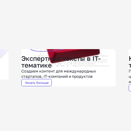
Экспертные тексты в IT-
тематике
Создаем контент для международных
П
стартапов, IT-компаний и продуктов
ц
а
Узнать больше