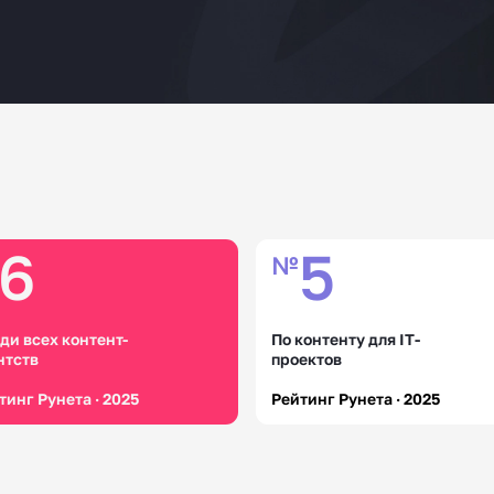
6
5
№
ди всех контент-
По контенту для IT-
нтств
проектов
тинг Рунета · 2025
Рейтинг Рунета · 2025