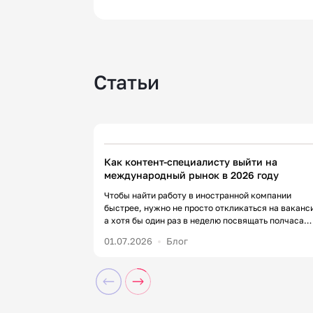
Статьи
11 минут
61
Как контент-специалисту выйти на
международный рынок в 2026 году
Чтобы найти работу в иностранной компании
быстрее, нужно не просто откликаться на ваканс
а хотя бы один раз в неделю посвящать полчаса
нетворкингу и комментингу. В статье разберем, ч
01.07.2026
Блог
от вас ждут работодатели на зарубежном рынке,
какие инструменты помогут получить оффер и гд
искать работу. Меня зовут Юлия, я руководитель 
в редакции «Контентим». С […]