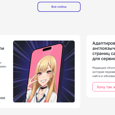
Все кейсы
Адаптиров
ли
англоязыч
страниц с
для серви
и
автоматич
 SMM-
Редакция «Конт
которая перев
сайта и обнови
получился инф
удобный для ц
Хочу так 
соответствующ
нее