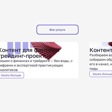
Все услуги
Контент для финтех и
Контент
трейдинг-проектов
Разбираем ва
собираем обр
ишем о финансах и трейдинге — без воды, с
его в канал,
ифрами и экспертизой практикующих
лиды
налитиков
Узнать больш
Узнать больше