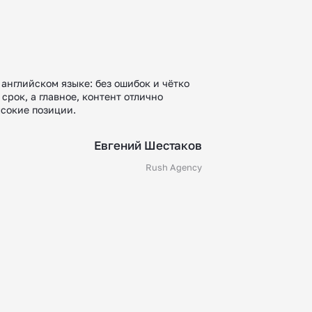
английском языке: без ошибок и чётко
Сотрудничаем с коман
 срок, а главное, контент отлично
иностранных языках. 
ысокие позиции.
в пользовательские з
тексты, полученные в
работу!
Евгений Шестаков
Rush Agency