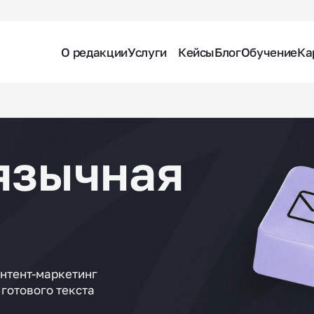
О редакции
Услуги
Кейсы
Блог
Обучение
Ка
язычная
队
нтент-маркетинг
 готового текста