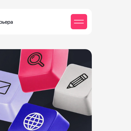
рьера