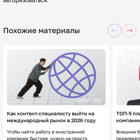
авторизоваться
.
Похожие материалы
11 минут
604
Как контент-специалисту выйти на
ТОП-5 пл
международный рынок в 2026 году
компании
«Контен
Чтобы найти работу в иностранной
Внешние б
компании быстрее, нужно не просто
привлекат