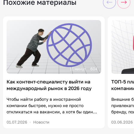
Похожие материалы
11 минут
604
Как контент-специалисту выйти на
ТОП-5 пл
международный рынок в 2026 году
компании
«Контен
Чтобы найти работу в иностранной
Внешние б
компании быстрее, нужно не просто
привлекат
откликаться на вакансии, а хотя бы один
бренду, п
раз в неделю посвящать полчаса
формирова
01.07.2026
Новости
03.06.2026
нетворкингу и комментингу. В статье
уже есть 
разберем, что от вас ждут работодатели на
важно в 20