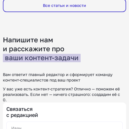
зарубежном рынке, какие инструменты
чаще ищут
Все статьи и новости
помогут получить оффер и где искать работу.
компаний, 
Меня зовут Юлия, я руководитель HR в
Например,
редакции «Контентим». С […]
покупател
[…]
Напишите нам
и расскажите
про
ваши контент-задачи
Вам ответит главный редактор и сформирует команду
контент-специалистов под ваш проект
У вас уже есть контент-стратегия? Отлично — поможем её
реализовать.
Если нет — ничего страшного: создадим её с
0.
Связаться
с редакцией
Alternative: