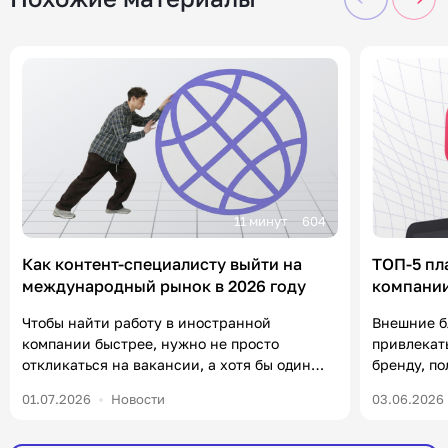
11 минут
604
Как контент-специалисту выйти на
ТОП-5 пл
международный рынок в 2026 году
компании
«Контен
Чтобы найти работу в иностранной
Внешние б
компании быстрее, нужно не просто
привлекат
откликаться на вакансии, а хотя бы один
бренду, п
раз в неделю посвящать полчаса
формирова
01.07.2026
Новости
03.06.2026
нетворкингу и комментингу. В статье
уже есть 
разберем, что от вас ждут работодатели на
важно в 20