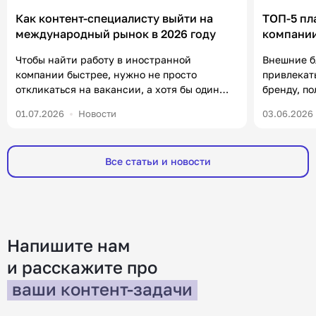
Как контент-специалисту выйти на
ТОП-5 пл
международный рынок в 2026 году
компании
«Контен
Чтобы найти работу в иностранной
Внешние б
компании быстрее, нужно не просто
привлекат
откликаться на вакансии, а хотя бы один
бренду, п
раз в неделю посвящать полчаса
формирова
01.07.2026
Новости
03.06.2026
нетворкингу и комментингу. В статье
уже есть 
разберем, что от вас ждут работодатели на
важно в 20
зарубежном рынке, какие инструменты
чаще ищут
Все статьи и новости
помогут получить оффер и где искать работу.
компаний, 
Меня зовут Юлия, я руководитель HR в
Например,
редакции «Контентим». С […]
покупател
[…]
Напишите нам
и расскажите
про
ваши контент-задачи