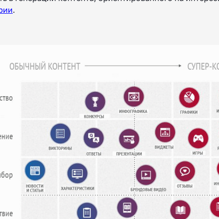
рии
.