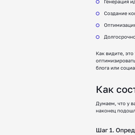
Генерация и
Создание ко
Оптимизация
Долгосрочно
Как видите, эт
оптимизировать
блога или социа
Как сос
Думаем, что у в
наконец подошл
Шаг 1. Опре