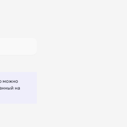
ью можно
ванный на