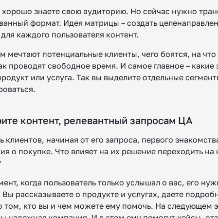
ы хорошо знаете свою аудиторию. Но сейчас нужно тра
ованный формат. Идея матрицы – создать целенаправле
для каждого пользователя контент.
м мечтают потенциальные клиенты, чего боятся, на что
ак проводят свободное время. И самое главное – какие
родукт или услуга. Так вы выделите отдельные сегмент
роваться.
рите контент, релевантный запросам ЦА
 клиентов, начиная от его запроса, первого знакомств
ия о покупке. Что влияет на их решение переходить на
?
ент, когда пользователь только услышал о вас, его нуж
 Вы рассказываете о продукте и услугах, даете подроб
 том, кто вы и чем можете ему помочь. На следующем э
вы надежная компания. И в этом ему помогут кейсы, отз