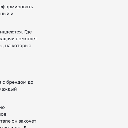
нсформировать
нный и
 надеются. Где
 задачи помогает
ы, на которые
а с брендом до
 каждый
но
ное
тапе он захочет
ывы и т.д. В