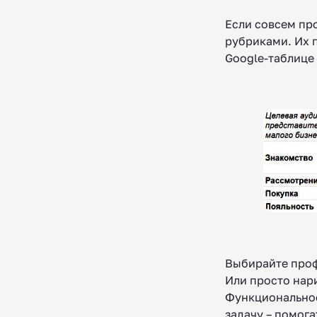
Если совсем пр
рубриками. Их 
Google-таблице 
Выбирайте проф
Или просто нари
Функциональнос
задачу – помога