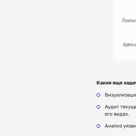
Какие еще зада
Визуализаци
Аудит текущ
его видах.
Анализ уязв