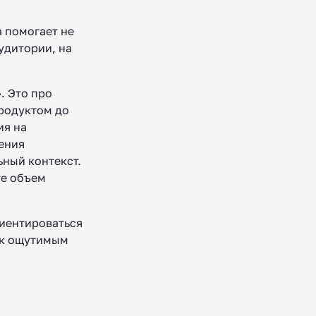
а помогает не
удитории, на
. Это про
продуктом до
ия на
ения
ьный контекст.
те объем
риентироваться
т к ощутимым