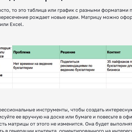
осто, то это таблица или график с разными форматами 
пересечение рождает новые идеи. Матрицу можно офо
или Excel.
ессиональные инструменты, чтобы создать интересну
суйте ее вручную на доске или бумаге и повесьте в офи
ть матрицы от этого не изменится. Она будет выполня
ть в генерации контента, ориентированного на интере