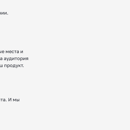
нии.
ые места и
а аудитория
ш продукт.
та. И мы