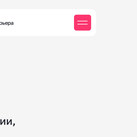
рьера
ии,