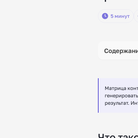
5 минут
Матрица кон
генерировать
результат. И
Что так