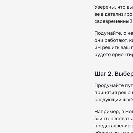
Уверены, что в
ее в детализир
своевременный 
Подумайте, о че
они работают, к
им решить ваш п
будете ориенти
Шаг 2. Выбе
Продумайте путь
принятия решен
следующий шаг
Например, в мом
заинтересовать.
представление о
убедиться, что 