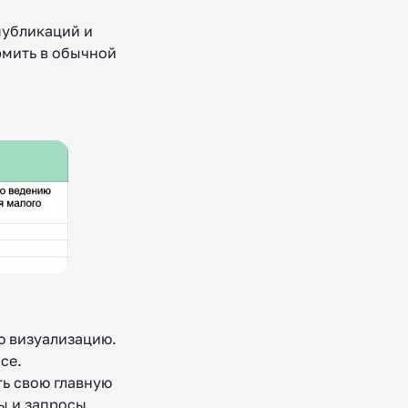
публикаций и
рмить в обычной
ю визуализацию.
се.
ть свою главную
сы и запросы