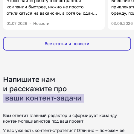
Чтобы найти работу в иностранной
Внешние б
компании быстрее, нужно не просто
привлекат
откликаться на вакансии, а хотя бы один
бренду, п
раз в неделю посвящать полчаса
формирова
01.07.2026
Новости
03.06.2026
нетворкингу и комментингу. В статье
уже есть 
разберем, что от вас ждут работодатели на
важно в 20
зарубежном рынке, какие инструменты
чаще ищут
Все статьи и новости
помогут получить оффер и где искать работу.
компаний, 
Меня зовут Юлия, я руководитель HR в
Например,
редакции «Контентим». С […]
покупател
[…]
Напишите нам
и расскажите
про
ваши контент-задачи
Вам ответит главный редактор и сформирует команду
контент-специалистов под ваш проект
У вас уже есть контент-стратегия? Отлично — поможем её