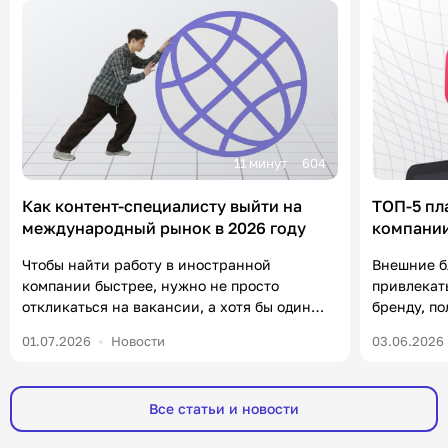
11 минут
604
Как контент-специалисту выйти на
ТОП-5 пл
международный рынок в 2026 году
компании
«Контен
Чтобы найти работу в иностранной
Внешние б
компании быстрее, нужно не просто
привлекат
откликаться на вакансии, а хотя бы один
бренду, п
раз в неделю посвящать полчаса
формирова
01.07.2026
Новости
03.06.2026
нетворкингу и комментингу. В статье
уже есть 
разберем, что от вас ждут работодатели на
важно в 20
зарубежном рынке, какие инструменты
чаще ищут
Все статьи и новости
помогут получить оффер и где искать работу.
компаний, 
Меня зовут Юлия, я руководитель HR в
Например,