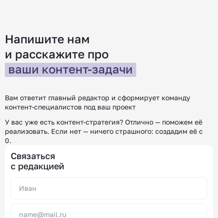
редакции «Контентим». С […]
покупател
[…]
Напишите нам
и расскажите
про
ваши контент-задачи
Вам ответит главный редактор и сформирует команду
контент-специалистов под ваш проект
У вас уже есть контент-стратегия? Отлично — поможем её
реализовать.
Если нет — ничего страшного: создадим её с
0.
Связаться
с редакцией
Alternative: