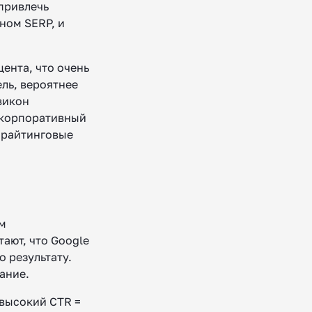
привлечь
ном SERP, и
ента, что очень
ель, вероятнее
викон
 корпоративный
пирайтинговые
ом
ают, что Google
о результату.
ание.
 высокий CTR =