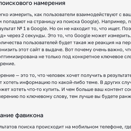
 поискового намерения
егко измерить, как пользователи взаимодействуют с ва
и попадают на страницу из поиска Google). Например, 
ультат № 1 в Google. Но он не находит то, что ищет. По
» через 2 секунды. Это то, что Google может измерить.
личества пользователей будет такая же реакция на пер
низить этот сайт в выдаче. Вот почему очень важно, ч
оптимизирована не только под конкретное ключевое сло
рение.
ение — это то, что человек хочет получить в результат
т хотеть информацию по какой-либо теме. В других слу
жет хотеть что-то купить. И чем больше ваш контент со
ерению по ключевому слову, тем лучше вы будете ранж
вание фавикона
ультатов поиска происходит на мобильном телефоне, гд