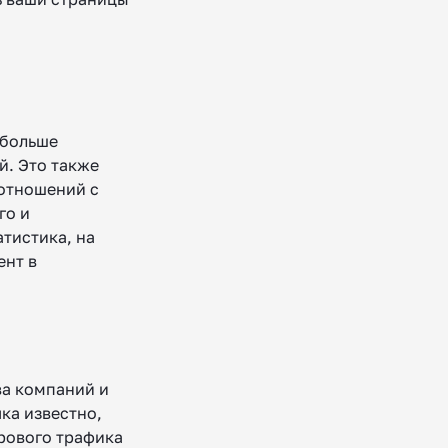
 больше
й. Это также
отношений с
го и
атистика, на
ент в
ва компаний и
ка известно,
ирового трафика