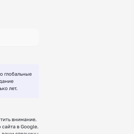
Но глобальные
здание
ко лет.
атить внимание.
сайта в Google.
ь ваши страницы