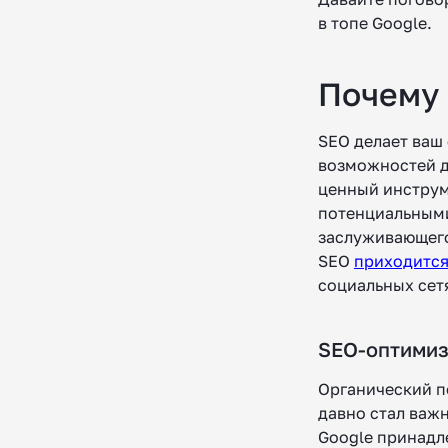
в топе Google.
Почему
SEO делает ваш 
возможностей д
ценный инструм
потенциальными
заслуживающего 
SEO
приходитс
социальных сет
SEO-оптимиз
Органический п
давно стал важ
Google принадл