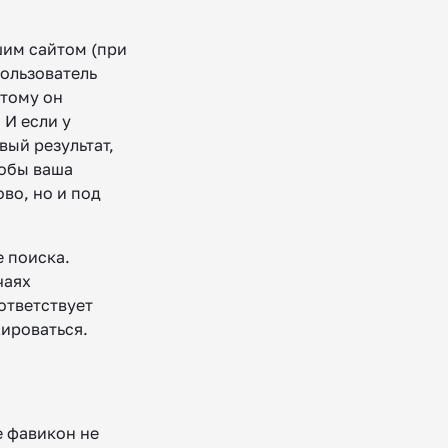
шим сайтом (при
пользователь
этому он
 И если у
вый результат,
тобы ваша
во, но и под
е поиска.
чаях
ответствует
ироваться.
е фавикон не