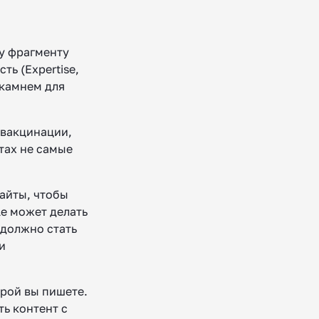
у фрагменту
ть (Expertise,
 камнем для
 вакцинации,
тах не самые
айты, чтобы
le может делать
 должно стать
и
орой вы пишете.
ть контент с