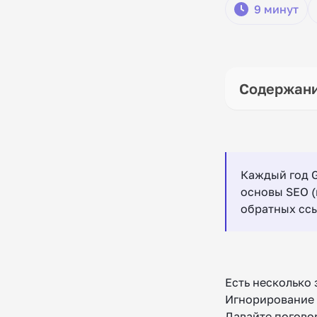
9 минут
Каждый год G
основы SEO (
обратных ссы
Есть несколько 
Игнорирование 
Давайте погово