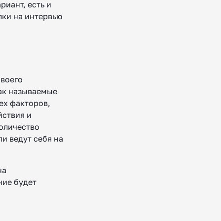
риант, есть и
лки на интервью
своего
так называемые
рех факторов,
йствия и
количество
ли ведут себя на
на
ние будет