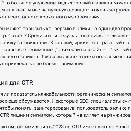
 Это большое упущение, ведь хороший фавикон может 
ожет вывести вас на нулевую позицию в очень загружен
счет всего одного крохотного изображения.
н может повысить конверсию в клики на один-два проц
о работает? Среди сотни результатов поиска пользоват
 строчку с фавиконом. Хороший, яркий, контрастный фа
 привлекает внимание. Даже если ваш сайт — обычный
для него фавикон. Так ваши экспертные и полезные ко
ут привлекать еще больше внимания.
ция для CTR
ся ли показатель кликабельности органическим сигнал
все еще обсуждается. Некоторые SEO-специалисты счит
 чтобы понять, заинтересован ли пользователь в клике п
 CTR лишним сигналом, который не влияет на ранжиров
фактом: оптимизация в 2023 по CTR имеет смысл. Более