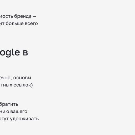
имость бренда —
ит больше всего
ogle в
ечно, основы
атных ссылок)
братить
нию вашего
огут удерживать