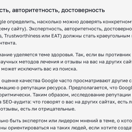
сть, авторитетность, достоверность
gle определить, насколько можно доверять конкретном
сему сайту). Экспертность, авторитетность, достовернос
ss, Trustworthiness или EAT) должны стать краеугольным
нтента.
ание уделяется теме здоровья. Так, если вы противник
аучных методов лечения и отзывы на вас на других сай
 может исключить вас из поиска.
 оценке качества Google часто просматривают другие с
мацию о репутации ресурса. Предполагается, что Goog
горитмически. Таким образом, исследование репутации
 SEO-аудита: что говорят о вас на других сайтах, есть л
отзывы, есть ли отрицательные.
ьно быть экспертом или лидером мнений в теме, о кот
ы ориентироваться на таких людей, если хотите созда