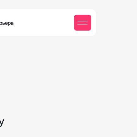
рьера
у