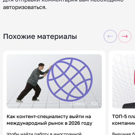
авторизоваться
.
Похожие материалы
11 минут
604
Как контент-специалисту выйти на
ТОП-5 пл
международный рынок в 2026 году
компании
«Контен
Чтобы найти работу в иностранной
Внешние б