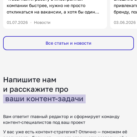
компании быстрее, нужно не просто
привлекат
откликаться на вакансии, а хотя бы один
бренду, п
раз в неделю посвящать полчаса
формирова
01.07.2026
Новости
03.06.2026
нетворкингу и комментингу. В статье
уже есть 
разберем, что от вас ждут работодатели на
важно в 20
зарубежном рынке, какие инструменты
чаще ищут
Все статьи и новости
помогут получить оффер и где искать работу.
компаний, 
Меня зовут Юлия, я руководитель HR в
Например,
редакции «Контентим». С […]
покупател
[…]
Напишите нам
и расскажите
про
ваши контент-задачи
Вам ответит главный редактор и сформирует команду
контент-специалистов под ваш проект
У вас уже есть контент-стратегия? Отлично — поможем её