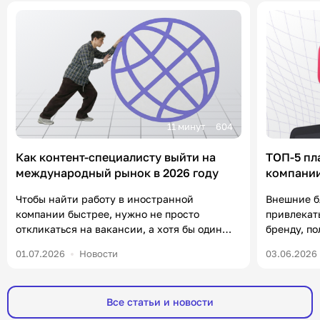
11 минут
604
Как контент-специалисту выйти на
ТОП-5 пл
международный рынок в 2026 году
компании
«Контен
Чтобы найти работу в иностранной
Внешние б
компании быстрее, нужно не просто
привлекат
откликаться на вакансии, а хотя бы один
бренду, п
раз в неделю посвящать полчаса
формирова
01.07.2026
Новости
03.06.2026
нетворкингу и комментингу. В статье
уже есть 
разберем, что от вас ждут работодатели на
важно в 20
зарубежном рынке, какие инструменты
чаще ищут
Все статьи и новости
помогут получить оффер и где искать работу.
компаний, 
Меня зовут Юлия, я руководитель HR в
Например,