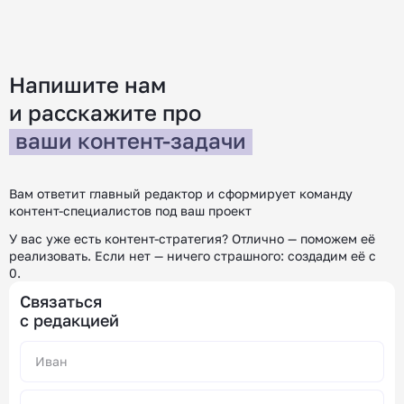
редакции «Контентим». С […]
покупател
[…]
Напишите нам
и расскажите
про
ваши контент-задачи
Вам ответит главный редактор и сформирует команду
контент-специалистов под ваш проект
У вас уже есть контент-стратегия? Отлично — поможем её
реализовать.
Если нет — ничего страшного: создадим её с
0.
Связаться
с редакцией
Alternative: