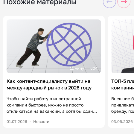
Похожие материалы
11 минут
604
Как контент-специалисту выйти на
ТОП-5 пл
международный рынок в 2026 году
компании
«Контен
Чтобы найти работу в иностранной
Внешние б
компании быстрее, нужно не просто
привлекат
откликаться на вакансии, а хотя бы один
бренду, п
раз в неделю посвящать полчаса
формирова
01.07.2026
Новости
03.06.2026
нетворкингу и комментингу. В статье
уже есть 
разберем, что от вас ждут работодатели на
важно в 20