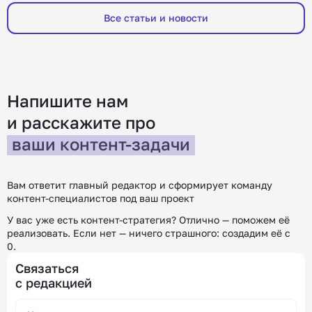
зарубежном рынке, какие инструменты
чаще ищут
Все статьи и новости
помогут получить оффер и где искать работу.
компаний, 
Меня зовут Юлия, я руководитель HR в
Например,
редакции «Контентим». С […]
покупател
[…]
Напишите нам
и расскажите
про
ваши контент-задачи
Вам ответит главный редактор и сформирует команду
контент-специалистов под ваш проект
У вас уже есть контент-стратегия? Отлично — поможем её
реализовать.
Если нет — ничего страшного: создадим её с
0.
Связаться
с редакцией
Alternative: