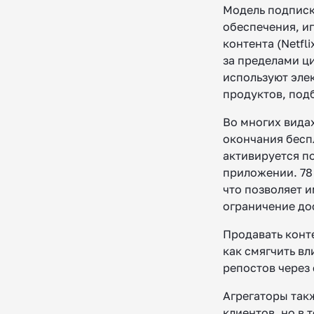
Модель подписк
обеспечения, и
контента (Netfl
за пределами ц
используют эле
продуктов, под
Во многих видах
окончания бесп
активируется п
приложении. 78
что позволяет и
ограничение до
Продавать конт
как смягчить вл
репостов через
Агрегаторы так
клиентов, но в 