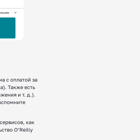
а с оплатой за
). Также есть
ения и т. д.).
 вспомните
сервисов, как
ство O’Reilly