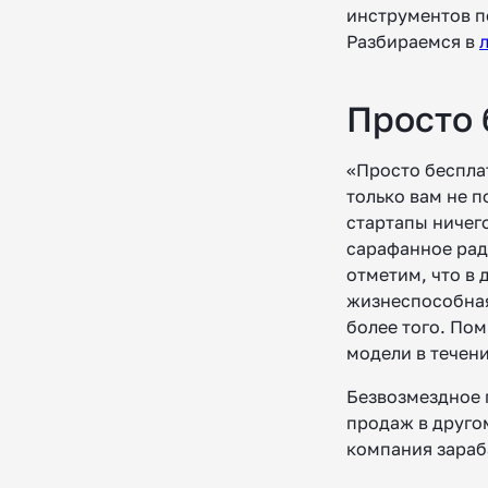
инструментов п
Разбираемся в
Просто 
«Просто бесплат
только вам не п
стартапы ничего
сарафанное ради
отметим, что в
жизнеспособная
более того. По
модели в течени
Безвозмездное 
продаж в друго
компания зараб