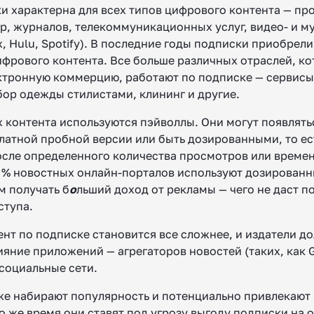
и характерна для всех типов цифрового контента — п
гр, журналов, телекоммуникационных услуг, видео- и м
ix, Hulu, Spotify). В последние годы подписки приобрел
ифрового контента. Все больше различных отраслей, к
ктронную коммерцию, работают по подписке — сервисы
бор одежды стилистами, клининг и другие.
 контента используются пэйволлы. Они могут появлять
латной пробной версии или быть дозированными, то ес
осле определенного количества просмотров или времен
 % новостных онлайн-порталов используют дозированн
м получать б
о
льший доход от рекламы — чего не даст п
ступа.
ент по подписке становится все сложнее, и издатели д
ияние приложений — агрегаторов новостей (таких, как 
 социальные сети.
же набирают популярность и потенциально привлекают
то же время они ставят под угрозу выгоду подписки на 