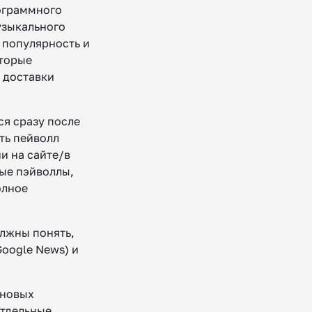
рограммного
узыкального
и популярность и
оторые
 доставки
ся сразу после
ть пейволл
и на сайте/в
ые пэйволлы,
олное
олжны понять,
Google News) и
 новых
отдельные