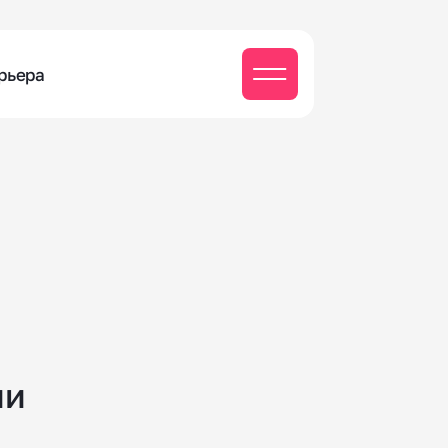
рьера
ии