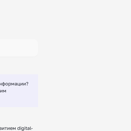
 информации?
тим
итием digital-