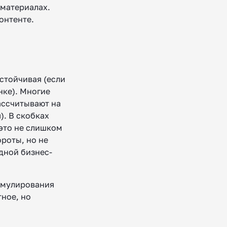
 материалах.
онтенте.
стойчивая (если
нке). Многие
ассчитывают на
). В скобках
 это не слишком
роты, но не
дной бизнес-
имулирования
ное, но