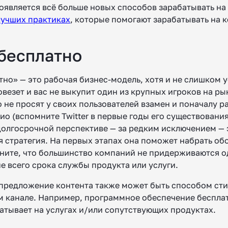
оявляется всё больше новых способов зарабатывать на
лучших практиках
, которые помогают зарабатывать на к
бесплатно
но» — это рабочая бизнес-модель, хотя и не слишком у
овезет и вас не выкупит один из крупных игроков на ры
 не просят у своих пользователей взамен и поначалу р
о (вспомните Twitter в первые годы его существования
 долгосрочной перспективе — за редким исключением —
 стратегия. На первых этапах она поможет набрать обо
мните, что большинство компаний не придерживаются о
е всего срока службы продукта или услуги.
предложение контента также может быть способом ст
м канале. Например, программное обеспечение бесплат
атывает на услугах и/или сопутствующих продуктах.