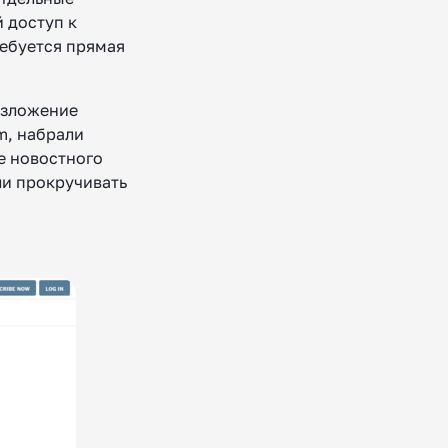
 доступ к
ребуется прямая
изложение
m, набрали
е новостного
ли прокручивать