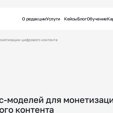
О редакции
Услуги
Кейсы
Блог
Обучение
Ка
монетизации цифрового контента
ес-моделей для монетизац
ого контента