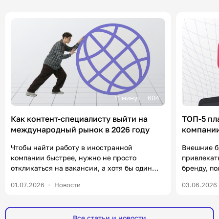
11 минут
604
Как контент-специалисту выйти на
ТОП-5 пл
международный рынок в 2026 году
компании
«Контен
Чтобы найти работу в иностранной
Внешние б
компании быстрее, нужно не просто
привлекат
откликаться на вакансии, а хотя бы один
бренду, п
раз в неделю посвящать полчаса
формирова
01.07.2026
Новости
03.06.2026
нетворкингу и комментингу. В статье
уже есть 
разберем, что от вас ждут работодатели на
важно в 20
зарубежном рынке, какие инструменты
чаще ищут
Все статьи и новости