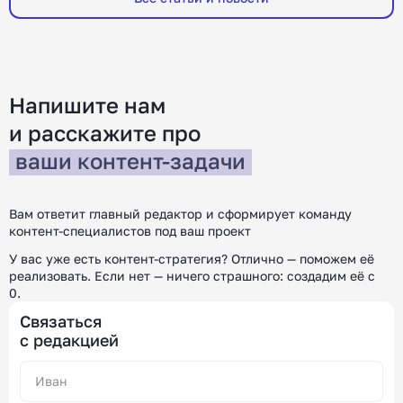
помогут получить оффер и где искать работу.
компаний, 
Меня зовут Юлия, я руководитель HR в
Например,
редакции «Контентим». С […]
покупател
[…]
Напишите нам
и расскажите
про
ваши контент-задачи
Вам ответит главный редактор и сформирует команду
контент-специалистов под ваш проект
У вас уже есть контент-стратегия? Отлично — поможем её
реализовать.
Если нет — ничего страшного: создадим её с
0.
Связаться
с редакцией
Alternative: