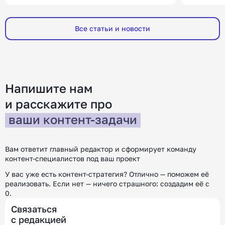
разберем, что от вас ждут работодатели на
важно в 20
зарубежном рынке, какие инструменты
чаще ищут
Все статьи и новости
помогут получить оффер и где искать работу.
компаний, 
Меня зовут Юлия, я руководитель HR в
Например,
редакции «Контентим». С […]
покупател
[…]
Напишите нам
и расскажите
про
ваши контент-задачи
Вам ответит главный редактор и сформирует команду
контент-специалистов под ваш проект
У вас уже есть контент-стратегия? Отлично — поможем её
реализовать.
Если нет — ничего страшного: создадим её с
0.
Связаться
с редакцией