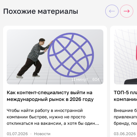
Похожие материалы
11 минут
604
Как контент-специалисту выйти на
ТОП-5 пл
международный рынок в 2026 году
компании
«Контен
Чтобы найти работу в иностранной
Внешние б
компании быстрее, нужно не просто
привлекат
откликаться на вакансии, а хотя бы один
бренду, п
раз в неделю посвящать полчаса
формирова
01.07.2026
Новости
03.06.2026
нетворкингу и комментингу. В статье
уже есть 