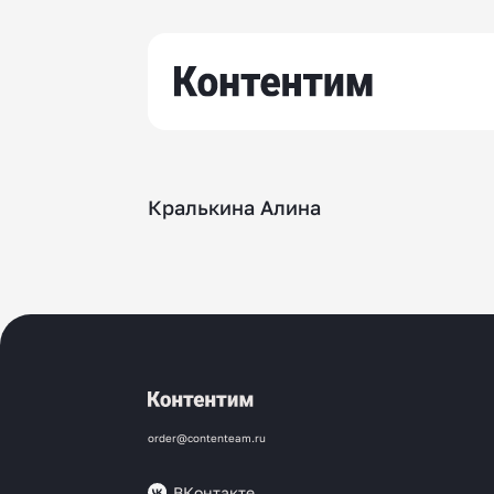
Кралькина Алина
order@contenteam.ru
ВКонтакте