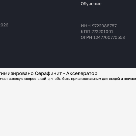
Обучение
2026
ИНН 9722088787
КПП 772201001
ОГРН 1247700770558
имизировано Серафинит - Акселератор
чает высокую скорость сайта, чтобы быть привлекательным для людей и поиско