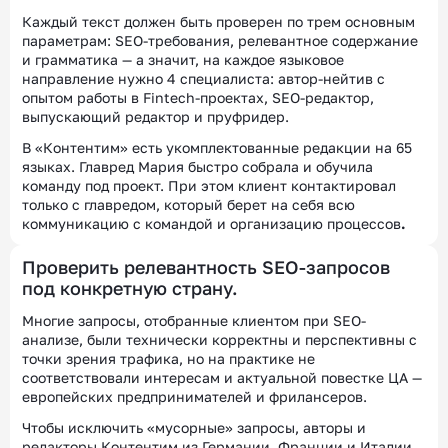
Каждый текст должен быть проверен по трем основным
параметрам: SEO-требования, релевантное содержание
и грамматика — а значит, на каждое языковое
направление нужно 4 специалиста: автор-нейтив с
опытом работы в Fintech-проектах, SEO-редактор,
выпускающий редактор и пруфридер.
В «Контентим» есть укомплектованные редакции на 65
языках. Главред Мария быстро собрала и обучила
команду под проект. При этом клиент контактировал
только с главредом, который берет на себя всю
коммуникацию с командой и организацию процессов
.
Проверить релевантность SEO-запросов
под конкретную страну.
Многие запросы, отобранные клиентом при SEO-
анализе, были технически корректны и перспективны с
точки зрения трафика, но на практике не
соответствовали интересам и актуальной повестке ЦА —
европейских предпринимателей и фрилансеров.
Чтобы исключить «мусорные» запросы, авторы и
редакторы Контентим из Германии, Франции и Италии