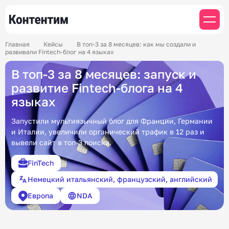
Главная
Кейсы
В топ-3 за 8 месяцев: как мы создали и
развивали Fintech-блог на 4 языках
В топ-3 за 8 месяцев: запуск и
развитие Fintech-блога на 4
языках
Запустили мультиязычный блог для Франции, Германии
и Италии, увеличили органический трафик в 12 раз и
вывели сайт в топ-3 поиска.
FinTech
Немецкий итальянский, французский, английский
Европа
NDA