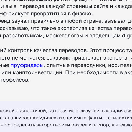
ли вы в переводе каждой страницы сайта и каждо
мф рискует превратиться в фиаско.
енд звучал правильно в любой стране, вызывал д
ссказываю, что такое экспертиза качества перев
 разработчикам, маркетологам и владельцам digi
еский контроль качества переводов. Этот процесс
того не меняется: заказчик привлекает эксперта,
ьные
пруфридеры
, опытные переводчики, носител
T или криптоинвестиций. При необходимости в э
нтерфейсов.
ческой экспертизой, которая используется в юридическ
 устанавливает юридически значимые факты — стилисти
жно определить авторство или разрешить спор, вытек