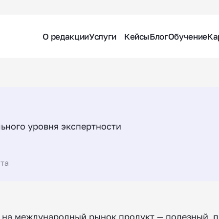
О редакции
Услуги
Кейсы
Блог
Обучение
Ка
ьного уровня экспертности
нта
ду на международный рынок продукт — полезный, 