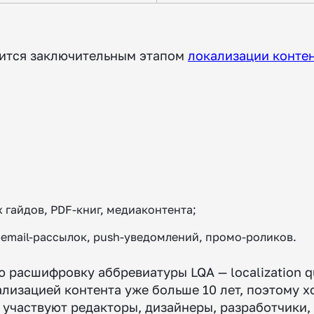
вится заключительным этапом
локализации конте
гайдов, PDF-книг, медиаконтента;
email-рассылок, push-уведомлений, промо-роликов.
асшифровку аббревиатуры LQA — localization qual
лизацией контента уже больше 10 лет, поэтому х
е участвуют редакторы, дизайнеры, разработчики