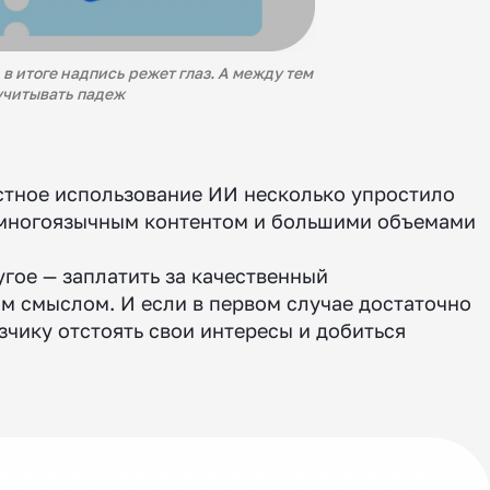
в итоге надпись режет глаз. А между тем
 учитывать падеж
стное использование ИИ несколько упростило
 с многоязычным контентом и большими объемами
угое — заплатить за качественный
ым смыслом. И если в первом случае достаточно
зчику отстоять свои интересы и добиться